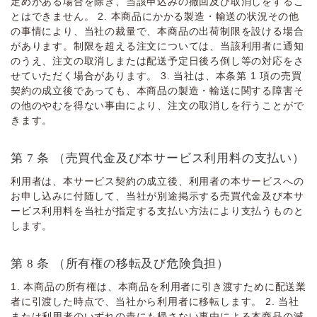
定めがある場合を除き、当該申込みの撤回及び取消しをするこ
とはできません。 2. 本商品にかかる製造・輸送の状況その他
の事情により、当社の裁量で、本商品の出荷制限を設ける場合
があります。制限を超える注⽂については、当該利⽤者に通知
のうえ、注⽂の取消しまたは配送予定⽇後ろ倒し等の対応をさ
せていただく場合があります。 3. 当社は、本条第 1 項の売買
契約の成⽴後であっても、本商品の製造・輸送に関する障害そ
の他のやむを得ない事由により、注⽂の取消しを⾏うことがで
きます。
第 7 条 （売買代⾦及び本サービス利⽤料の⽀払い）
利⽤者は、本サービス契約の成⽴後、利⽤者の本サービスへの
お申し込みに付随して、当社が別途掲⽰する売買代⾦及び本サ
ービス利⽤料を当社が指定する⽀払い⽅法により⽀払うものと
します。
第 8 条 （所有権の移転及び危険負担）
1. 本商品の所有権は、本商品を利⽤者に引き渡すために配送業
者に引渡した時点で、当社から利⽤者に移転します。 2. 当社
または利⽤者のいずれの責にも帰さない事由による本商品の滅