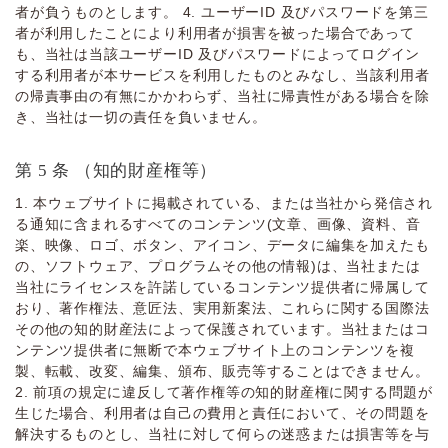
者が負うものとします。 4. ユーザーID 及びパスワードを第三
者が利⽤したことにより利⽤者が損害を被った場合であって
も、当社は当該ユーザーID 及びパスワードによってログイン
する利⽤者が本サービスを利⽤したものとみなし、当該利⽤者
の帰責事由の有無にかかわらず、当社に帰責性がある場合を除
き、当社は⼀切の責任を負いません。
第 5 条 （知的財産権等）
1. 本ウェブサイトに掲載されている、または当社から発信され
る通知に含まれるすべてのコンテンツ(⽂章、画像、資料、⾳
楽、映像、ロゴ、ボタン、アイコン、データに編集を加えたも
の、ソフトウェア、プログラムその他の情報)は、当社または
当社にライセンスを許諾しているコンテンツ提供者に帰属して
おり、著作権法、意匠法、実⽤新案法、これらに関する国際法
その他の知的財産法によって保護されています。当社またはコ
ンテンツ提供者に無断で本ウェブサイト上のコンテンツを複
製、転載、改変、編集、頒布、販売等することはできません。
2. 前項の規定に違反して著作権等の知的財産権に関する問題が
⽣じた場合、利⽤者は⾃⼰の費⽤と責任において、その問題を
解決するものとし、当社に対して何らの迷惑または損害等を与