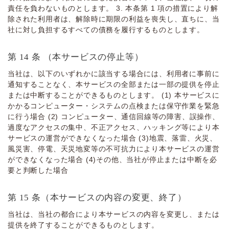
責任を負わないものとします。 3. 本条第 1 項の措置により解
除された利⽤者は、解除時に期限の利益を喪失し、直ちに、当
社に対し負担するすべての債務を履⾏するものとします。
第 14 条 （本サービスの停⽌等）
当社は、以下のいずれかに該当する場合には、利⽤者に事前に
通知することなく、本サービスの全部または⼀部の提供を停⽌
または中断することができるものとします。 (1) 本サービスに
かかるコンピューター・システムの点検または保守作業を緊急
に⾏う場合 (2) コンピューター、通信回線等の障害、誤操作、
過度なアクセスの集中、不正アクセス、ハッキング等により本
サービスの運営ができなくなった場合 (3)地震、落雷、⽕災、
⾵災害、停電、天災地変等の不可抗⼒により本サービスの運営
ができなくなった場合 (4)その他、当社が停⽌または中断を必
要と判断した場合
第 15 条（本サービスの内容の変更、終了）
当社は、当社の都合により本サービスの内容を変更し、または
提供を終了することができるものとします。