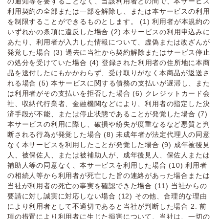
の通知等を要することなく、当該利⽤者との間で、本サービス
利⽤契約の全部または⼀部を解除し、または本サービスの利⽤
を制限することができるものとします。 (1) 利⽤者が本規約の
いずれかの条項に違反した場合 (2) 本サービスの利⽤申込みに
あたり、利⽤者が⼊⼒した情報について、虚偽または改ざんが
発覚した場合 (3) 過去に当社から契約解除またはサービス停⽌
の処分を受けていた場合 (4) 登録された利⽤者の住所地に本商
品を送付したにもかかわらず、受け取りがなく本商品が返送さ
れる場合 (5) 本サービスに関する債務の⽀払いが遅滞し、また
は利⽤者がその⽀払いを拒否した場合 (6) クレジットカード会
社、収納代⾏業者、⾦融機関などにより、利⽤者の指定した決
済⼿段が不能、または停⽌状態であることが発覚した場合 (7)
本サービスの利⽤に際し、破損や紛失が度重なるなど悪質と判
断される⾏為が発覚した場合 (8) 未成年者が法定代理⼈の同意
なく本サービスを利⽤したことが発覚した場合 (9) 成年被後⾒
⼈、被保佐⼈、または被補助⼈が、成年後⾒⼈、保佐⼈または
補助⼈等の同意なく、本サービスを利⽤した場合 (10) 利⽤者
の相続⼈等から利⽤者が死亡した旨の連絡があった場合または
当社が利⽤者の死亡の事実を確認できた場合 (11) 当社からの
要請に対し誠実に対応しない場合 (12) その他、合理的な理由
により利⽤者として不適切であると当社が判断した場合 2. 前
項の措置により利⽤者に⽣じた損害について、当社は、⼀切の