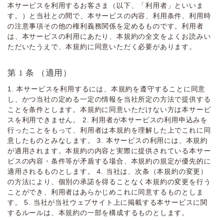
本サービスを利⽤するお客さま（以下、「利⽤者」といいま
す。）と当社との間で、本サービスの内容、利⽤条件、利⽤時
の注意事項その他の権利義務関係を定めるものです。利⽤者
は、本サービスの利⽤にあたり、本規約の全⽂をよくお読みい
ただいたうえで、本規約に同意いただく必要があります。
第 1 条 （適⽤）
1. 本サービスを利⽤するには、本規約を遵守することに同意
し、かつ当社の定める⼀定の情報を当社所定の⽅法で提供する
ことを条件とします。本規約に同意いただけない⽅は本サービ
スを利⽤できません。 2. 利⽤者が本サービスの利⽤申込みを
⾏ったことをもって、利⽤者は本規約を理解した上でこれに同
意したものとみなします。 3. 本サービスの利⽤には、本規約
が適⽤されます。本規約の内容と実際に提供されている本サー
ビスの内容・条件等が⽭盾する場合、本規約の規定が優先的に
適⽤されるものとします。 4. 当社は、次条（本規約の変更）
の⽅法により、個別の承諾を得ることなく本規約の変更を⾏う
ことができ、利⽤者はあらかじめこれに同意するものとしま
す。 5. 当社が当社ウェブサイト上に掲載する本サービスに関
するルールは、本規約の⼀部を構成するものとします。