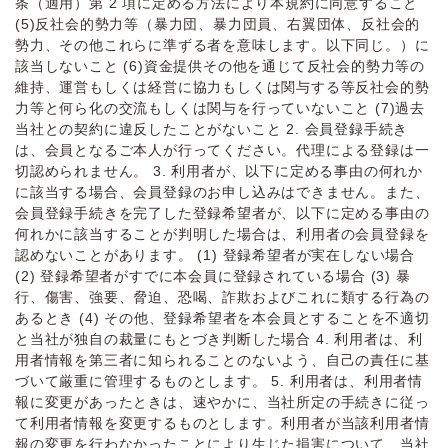
条（適⽤）第 2 項に定める⽅法により本規約に同意すること
(5)反社会的勢⼒等（暴⼒団、暴⼒団員、右翼団体、反社会的
勢⼒、その他これらに準ずる者を意味します。以下同じ。）に
該当しないこと (6)資⾦提供その他を通じて反社会的勢⼒等の
維持、運営もしくは経営に協⼒もしくは関与する等反社会的勢
⼒等と何ら化の交流もしくは関与を⾏っていないこと (7)過去
当社との契約に違反したことがないこと 2. 会員登録手続き
は、会員となるご本人が行ってください。代理による登録は一
切認められません。 3. 利用者が、以下に定める事由の何れか
に該当する場合、会員登録のお申し込みはできません。また、
会員登録手続きを完了した登録希望者が、以下に定める事由の
何れかに該当することが判明した場合は、利用者の会員登録を
認めないことがあります。 (1) 登録希望者が実在しない場合
(2) 登録希望者がすでに本会員に登録されている場合 (3) 暴
行、傷害、強要、脅迫、恐喝、詐欺およびこれに類する行為の
あるとき (4) その他、登録希望者を本会員とすることを不適切
と当社が独自の裁量にもとづき判断した場合 4. 利⽤者は、利
⽤者情報を第三者に知られることのないよう、⾃⼰の責任に基
づいて厳重に管理するものとします。 5. 利⽤者は、利⽤者情
報に変更があったときは、速やかに、当社所定の⼿続きに従っ
て利⽤者情報を変更するものとします。利⽤者が当該利⽤者情
報の変更を⾏わなかったことにより⽣じた損害について、当社