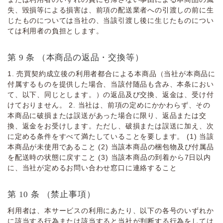
失、毀損等による損害は、前項の配送業者への引渡しの前に⽣
じたものについては当社の、当該引渡し後に⽣じたものについ
ては利⽤者の負担とします。
第 9 条 （本商品の返品・交換等）
1. 売買契約成⽴後の利⽤者都合による本商品（当社が本商品に
付属するものを提供した場合、当該付随品も含み、本条におい
て、以下、同じとします。）の返品及び交換、返⾦は、受け付
けておりません。 2. 当社は、前項の定めにかかわらず、その
本商品に破損または誤送があった場合に限り、返品または交
換、返⾦をお受けします。ただし、破損または誤送に加え、次
に定める条件をすべて満たしていることを要します。 (1) 当該
本商品が未使⽤であること (2) 当該本商品の梱包物及び付属品
を配送時の状態に戻すこと (3) 当該本商品の到着から7⽇以内
に、当社が定めるお問い合わせ窓⼝に連絡すること
第 10 条 （禁⽌事項）
利⽤者は、本サービスの利⽤にあたり、以下の各号のいずれか
に該当する⾏為または該当すると当社が判断する⾏為をしては