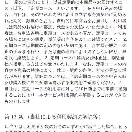
1. ⼀度のご注⽂により、以後定期的に本商品をお届けするコー
ス（以下、「定期コース」といいます。）をお申し込みの場
合、当社は、その申込み内容により成⽴する売買契約に定めら
れた期間、頻度のとおり、⾃動的に本商品をお届けし、利⽤者
には商品のお届けの都度、代⾦をお⽀払いいただきます。利⽤
者は、お申込み時に定期コースであるか否か、定期コースであ
る場合にはその頻度、期間等の内容をよくご確認ください。 2.
定期コースは期間の定めのない契約であり、お客様が解約・休
⽌の⼿続きを⾏い、または他の理由により終了しない限り、無
期限に継続します。 3. 定期コースの解約及び休⽌は、別途当
社が指定する⽅法でお受けいたします。なお、定期コースの内
容や本商品の特性により、休⽌・解約の条件、⽅法が異なる場
合があります。詳細については、当該定期コースのお申込み時
及び購⼊後に当社が別途提⽰する案内をご確認ください。 4.
当社は、定期コースの利⽤者に対して10⽇前までに事前に通知
することにより、本サービス利⽤契約を解除することができる
ものとします。
第 13 条 （当社による利⽤契約の解除等）
1. 当社は、利⽤者が次の各号のいずれかに該当した場合、何ら