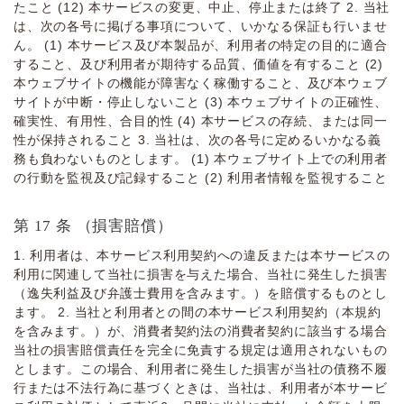
たこと (12) 本サービスの変更、中⽌、停⽌または終了 2. 当社
は、次の各号に掲げる事項について、いかなる保証も⾏いませ
ん。 (1) 本サービス及び本製品が、利⽤者の特定の⽬的に適合
すること、及び利⽤者が期待する品質、価値を有すること (2)
本ウェブサイトの機能が障害なく稼働すること、及び本ウェブ
サイトが中断・停⽌しないこと (3) 本ウェブサイトの正確性、
確実性、有⽤性、合⽬的性 (4) 本サービスの存続、または同⼀
性が保持されること 3. 当社は、次の各号に定めるいかなる義
務も負わないものとします。 (1) 本ウェブサイト上での利⽤者
の⾏動を監視及び記録すること (2) 利⽤者情報を監視すること
第 17 条 （損害賠償）
1. 利⽤者は、本サービス利⽤契約への違反または本サービスの
利⽤に関連して当社に損害を与えた場合、当社に発⽣した損害
（逸失利益及び弁護⼠費⽤を含みます。）を賠償するものとし
ます。 2. 当社と利⽤者との間の本サービス利⽤契約（本規約
を含みます。）が、消費者契約法の消費者契約に該当する場合
当社の損害賠償責任を完全に免責する規定は適⽤されないもの
とします。この場合、利⽤者に発⽣した損害が当社の債務不履
⾏または不法⾏為に基づくときは、当社は、利⽤者が本サービ