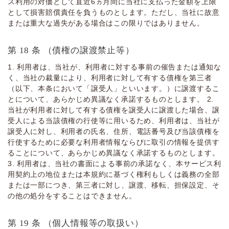
ス利⽤の対価として直近6ヵ⽉間に当社に⽀払った⾦額を上限
として損害賠償責任を負うものとします。ただし、当社に故意
または重⼤な過失がある場合はこの限りではありません。
第 18 条 （債権の譲渡禁⽌等）
1. 利⽤者は、当社が、利⽤者に対する事前の催告または通知な
く、当社の裁量により、利⽤者に対して有する債権を第三者
（以下、本条において「譲受⼈」といいます。）に譲渡するこ
とについて、あらかじめ異議なく承諾するものとします。 2.
当社が利⽤者に対して有する債権を譲受⼈に譲渡した場合、譲
受⼈による当該債権の⾏使等に⽤いるため、利⽤者は、当社が
譲受⼈に対し、利⽤者の⽒名、住所、電話番号及び当該債権を
⾏使するために必要な利⽤者情報ならびに取引の情報を提供す
ることについて、あらかじめ異議なく承諾するものとします。
3. 利⽤者は、当社の書⾯による事前の承諾なく、本サービス利
⽤契約上の地位または本規約に基づく権利もしくは義務の全部
または⼀部につき、第三者に対し、譲渡、移転、担保設定、そ
の他の処分をすることはできません。
第 19 条 （個⼈情報等の取扱い）