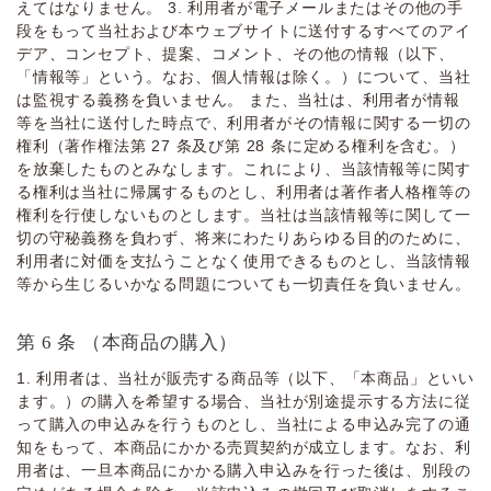
えてはなりません。 3. 利⽤者が電⼦メールまたはその他の⼿
段をもって当社および本ウェブサイトに送付するすべてのアイ
デア、コンセプト、提案、コメント、その他の情報（以下、
「情報等」という。なお、個⼈情報は除く。）について、当社
は監視する義務を負いません。 また、当社は、利⽤者が情報
等を当社に送付した時点で、利⽤者がその情報に関する⼀切の
権利（著作権法第 27 条及び第 28 条に定める権利を含む。）
を放棄したものとみなします。これにより、当該情報等に関す
る権利は当社に帰属するものとし、利⽤者は著作者⼈格権等の
権利を⾏使しないものとします。当社は当該情報等に関して⼀
切の守秘義務を負わず、将来にわたりあらゆる⽬的のために、
利⽤者に対価を⽀払うことなく使⽤できるものとし、当該情報
等から⽣じるいかなる問題についても⼀切責任を負いません。
第 6 条 （本商品の購⼊）
1. 利⽤者は、当社が販売する商品等（以下、「本商品」といい
ます。）の購⼊を希望する場合、当社が別途提⽰する⽅法に従
って購⼊の申込みを⾏うものとし、当社による申込み完了の通
知をもって、本商品にかかる売買契約が成⽴します。なお、利
⽤者は、⼀旦本商品にかかる購⼊申込みを⾏った後は、別段の