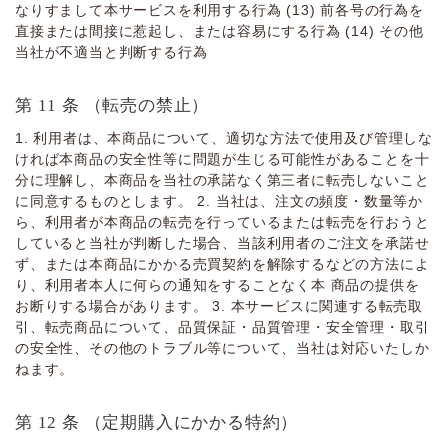
なりすまして本サービスを利⽤する⾏為 (13) 前各号の⾏為を
直接または間接に惹起し、または容易にする⾏為 (14) その他
当社が不適当と判断する⾏為
第 11 条 （転売の禁⽌）
1. 利⽤者は、本商品について、適切な⽅法で使⽤及び管理しな
ければ本商品の安全性等に問題が⽣じる可能性があることを⼗
分に理解し、本商品を当社の承諾なく第三者に転売しないこと
に同意するものとします。 2. 当社は、注⽂の頻度・数量等か
ら、利⽤者が本商品の転売を⾏っているまたは転売を⾏おうと
していると当社が判断した場合、当該利⽤者のご注⽂を承諾せ
ず、または本商品にかかる売買契約を解除するなどの⽅法によ
り、利⽤者本⼈に何らの通知をすることなく本 商品の提供を
お断りする場合があります。 3. 本サービスに関連する転売取
引、転売商品について、品質保証・品質管理・安全管理・取引
の安全性、その他のトラブル等について、当社は対応いたしか
ねます。
第 12 条 （定期購⼊にかかる特約）