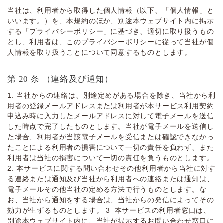
当社は、利⽤者から取得した個⼈情報（以下、「個⼈情報」と
いいます。）を、本規約のほか、別途本ウェブサイト内に掲⽰
する「プライバシーポリシー」に基づき、適切に取り扱うもの
とし、利⽤者は、このプライバシーポリシーに従って当社が個
⼈情報を取り扱うことについて同意するものとします。
第 20 条 （連絡及び通知）
1. 当社からの連絡は、別途定めがある場合を除き、当社から利
⽤者の登録メールアドレスまたは利⽤者が本サービス利⽤契約
申込み時に⼊⼒したメールアドレスに対して電⼦メールを送信
した時点で完了したものとします。当社が電⼦メールを送信し
た場合、利⽤者が当該電⼦メールを受信または確認できなかっ
たことによる利⽤者の損害について⼀切の責任を負わず、また
利⽤者は当社の損害について⼀切の責任を負うものとします。
2. 本サービスに関する問い合わせその他利⽤者から当社に対す
る連絡または通知及び当社から利⽤者への連絡または通知は、
電⼦メールその他当社の定める⽅法で⾏うものとします。な
お、当社から通知をする場合は、当社からの発信によってその
効⼒が⽣ずるものとします。 3. 本サービスの利⽤者窓⼝は、
別途本ウェブサイト内に、当社が提⽰するお問い合わせ窓⼝に