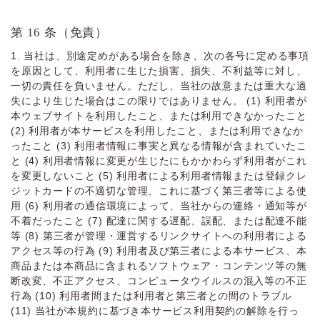
第 16 条（免責）
1. 当社は、別途定めがある場合を除き、次の各号に定める事項
を原因として、利⽤者に⽣じた損害、損失、不利益等に対し、
⼀切の責任を負いません。ただし、当社の故意または重⼤な過
失により⽣じた場合はこの限りではありません。 (1) 利⽤者が
本ウェブサイトを利⽤したこと、または利⽤できなかったこと
(2) 利⽤者が本サービスを利⽤したこと、または利⽤できなか
ったこと (3) 利⽤者情報に事実と異なる情報が含まれていたこ
と (4) 利⽤者情報に変更が⽣じたにもかかわらず利⽤者がこれ
を変更しないこと (5) 利⽤者による利⽤者情報または登録クレ
ジットカードの不適切な管理、これに基づく第三者等による使
⽤ (6) 利⽤者の通信環境によって、当社からの連絡・通知等が
不着だったこと (7) 配達に関する遅配、誤配、または配達不能
等 (8) 第三者が管理・運営するリンクサイトへの利⽤者による
アクセス等の⾏為 (9) 利⽤者及び第三者による本サービス、本
商品または本商品に含まれるソフトウェア・コンテンツ等の無
断改変、不正アクセス、コンピュータウイルスの混⼊等の不正
⾏為 (10) 利⽤者間または利⽤者と第三者との間のトラブル
(11) 当社が本規約に基づき本サービス利⽤契約の解除を⾏っ