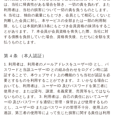
は、当社に帰責性がある場合を除き、⼀切の責を負わず、また
利⽤者は、当社の損害について⼀切の責を負うものとします。
6. 当社は、独自の裁量にもとづき、会員として相応しくないと
判断した会員に対し、本サービスの全部または一部の利用制
限、もしくは本規約第13条にもとづき会員資格の抹消をするこ
とがあります。 7. 本会員が会員資格を喪失した際、当社に対
する債務を負担していた場合、資格喪失後、ただちに全額を支
払うものとします。
第 4 条 （本⼈認証）
1. 利⽤者は、利⽤者のメールアドレスをユーザーID とし、パ
スワードと当該ユーザーID との組み合わせをログイン時に認
証することで、本ウェブサイト上の機能のうち当社が認証を必
要とするものを利⽤することができます。 2. いかなる場合に
おいても、利⽤者は、ユーザーID 及びパスワードを第三者に
使⽤させ、または貸与、譲渡、名義変更、売買等をしてはなら
ないものとします。 3. 利⽤者は、⾃⼰の責任においてユーザ
ーID 及びパスワードを適切に管理・保管および使⽤するもの
とし、ユーザーID またはパスワードの管理不⼗分、使⽤上の
過誤、第三者の使⽤等によって⽣じた損害に関する責任は利⽤