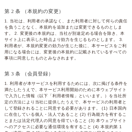
第 2 条 （本規約の変更）
1. 当社は、利用者の承諾なく、また利用者に対して何らの責任
を負うことなく、本規約を追加または変更できるものとしま
す。 2. 変更後の本規約は、当社が別途定める場合を除き、本
サイト上に表示した時点より効力を生じるものとします。 3.
利用者が、本規約変更の効力が生じた後に、本サービスをご利
用になる場合には、変更後の本規約に記載されているすべての
事項に同意したものとみなされます。
第 3 条 （会員登録）
1. 利⽤者が本サービスを利⽤するためには、次に掲げる条件を
満たしたうえで、本サービス利⽤開始のために本ウェブサイト
で⼊⼒した情報（以下「利⽤者情報」といいます。）を当社所
定の⽅法により当社に提供したうえで、本サービスの利⽤者と
して登録されることに同意する必要があります。 (1) ⽇本国内
に在住している個⼈・法⼈であること (2) ⾏為能⼒を有するこ
とまたは法定代理⼈の同意を得ていること (3) 本ウェブサイト
へのアクセスに必要な通信環境を有すること (4) 本規約第 1