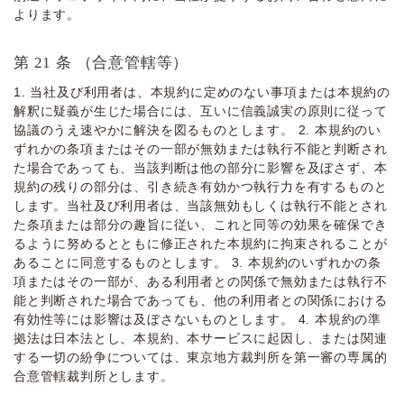
よります。
第 21 条 （合意管轄等）
1. 当社及び利⽤者は、本規約に定めのない事項または本規約の
解釈に疑義が⽣じた場合には、互いに信義誠実の原則に従って
協議のうえ速やかに解決を図るものとします。 2. 本規約のい
ずれかの条項またはその⼀部が無効または執⾏不能と判断され
た場合であっても、当該判断は他の部分に影響を及ぼさず、本
規約の残りの部分は、引き続き有効かつ執⾏⼒を有するものと
します。当社及び利⽤者は、当該無効もしくは執⾏不能とされ
た条項または部分の趣旨に従い、これと同等の効果を確保でき
るように努めるとともに修正された本規約に拘束されることが
あることに同意するものとします。 3. 本規約のいずれかの条
項またはその⼀部が、ある利⽤者との関係で無効または執⾏不
能と判断された場合であっても、他の利⽤者との関係における
有効性等には影響は及ぼさないものとします。 4. 本規約の準
拠法は⽇本法とし、本規約、本サービスに起因し、または関連
する⼀切の紛争については、東京地方裁判所を第⼀審の専属的
合意管轄裁判所とします。