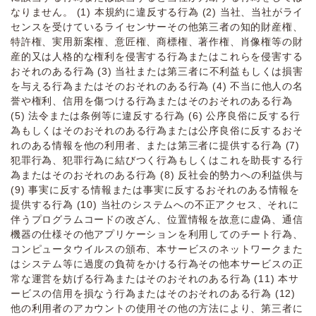
なりません。 (1) 本規約に違反する⾏為 (2) 当社、当社がライ
センスを受けているライセンサーその他第三者の知的財産権、
特許権、実⽤新案権、意匠権、商標権、著作権、肖像権等の財
産的⼜は⼈格的な権利を侵害する⾏為またはこれらを侵害する
おそれのある⾏為 (3) 当社または第三者に不利益もしくは損害
を与える⾏為またはそのおそれのある⾏為 (4) 不当に他⼈の名
誉や権利、信⽤を傷つける⾏為またはそのおそれのある⾏為
(5) 法令または条例等に違反する⾏為 (6) 公序良俗に反する⾏
為もしくはそのおそれのある⾏為または公序良俗に反するおそ
れのある情報を他の利⽤者、または第三者に提供する⾏為 (7)
犯罪⾏為、犯罪⾏為に結びつく⾏為もしくはこれを助⻑する⾏
為またはそのおそれのある⾏為 (8) 反社会的勢⼒への利益供与
(9) 事実に反する情報または事実に反するおそれのある情報を
提供する⾏為 (10) 当社のシステムへの不正アクセス、それに
伴うプログラムコードの改ざん、位置情報を故意に虚偽、通信
機器の仕様その他アプリケーションを利⽤してのチート⾏為、
コンピュータウイルスの頒布、本サービスのネットワークまた
はシステム等に過度の負荷をかける⾏為その他本サービスの正
常な運営を妨げる⾏為またはそのおそれのある⾏為 (11) 本サ
ービスの信⽤を損なう⾏為またはそのおそれのある⾏為 (12)
他の利⽤者のアカウントの使⽤その他の⽅法により、第三者に