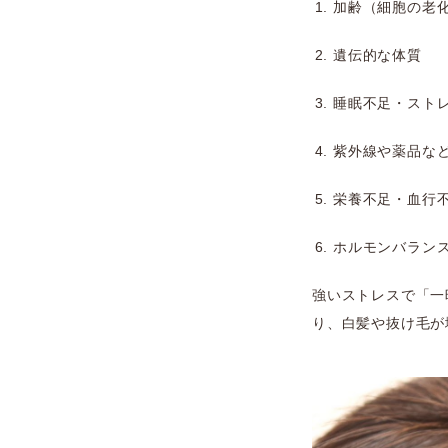
加齢（細胞の老
遺伝的な体質
睡眠不足・スト
紫外線や薬品な
栄養不足・血行
ホルモンバラン
強いストレスで「一
り、白髪や抜け毛が