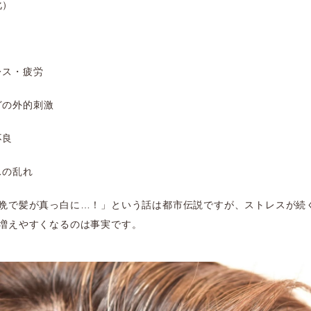
化）
レス・疲労
どの外的刺激
不良
スの乱れ
晩で髪が真っ白に…！」という話は都市伝説ですが、ストレスが続
増えやすくなるのは事実です。