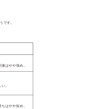
ようです。
刺激はやや強め。
しい。
持ちはやや短め。