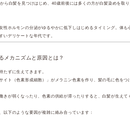
半から白髪を見つけはじめ、40歳前後には多くの方が白髪染めを取
女性ホルモンの分泌がゆるやかに低下しはじめるタイミング。体も
すいデリケートな年代です。
るメカニズムと原因とは？
持たずに生えてきます。
サイト（色素形成細胞）」がメラニン色素を作り、髪の毛に色をつ
働きが弱くなったり、色素の供給が滞ったりすると、白髪が生えて
、以下のような要因が複雑に絡み合っています：