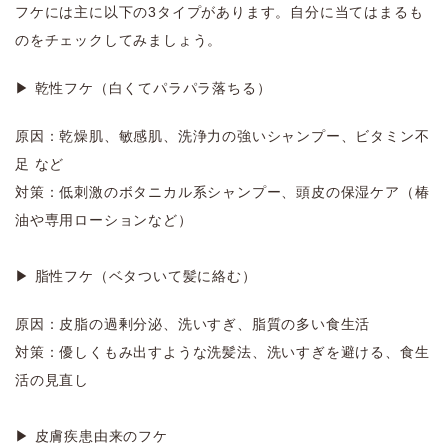
フケには主に以下の3タイプがあります。自分に当てはまるも
のをチェックしてみましょう。
▶ 乾性フケ（白くてパラパラ落ちる）
原因：乾燥肌、敏感肌、洗浄力の強いシャンプー、ビタミン不
足 など
対策：低刺激のボタニカル系シャンプー、頭皮の保湿ケア（椿
油や専用ローションなど）
▶ 脂性フケ（ベタついて髪に絡む）
原因：皮脂の過剰分泌、洗いすぎ、脂質の多い食生活
対策：優しくもみ出すような洗髪法、洗いすぎを避ける、食生
活の見直し
▶ 皮膚疾患由来のフケ